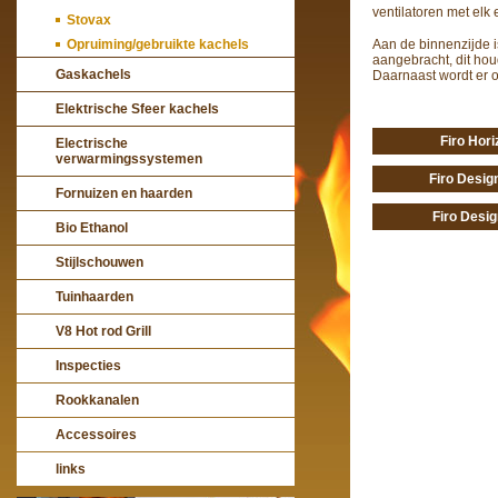
ventilatoren met elk
Stovax
Opruiming/gebruikte kachels
Aan de binnenzijde is
aangebracht, dit hou
Gaskachels
Daarnaast wordt er o
Elektrische Sfeer kachels
Firo Hori
Electrische
verwarmingssystemen
Firo Desig
Fornuizen en haarden
Firo Desig
Bio Ethanol
Stijlschouwen
Tuinhaarden
V8 Hot rod Grill
Inspecties
Rookkanalen
Accessoires
links