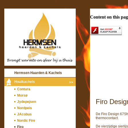
Content on this pag
Hermsen Haarden & Kachels
Houtkachels
Contura
Morsø
Firo Desi
Jydepejsen
Nordpeis
De Firo Design 67Sh
JAcobus
thermocontact.
Nordic Fire
De vierzijdige sierli
Firo