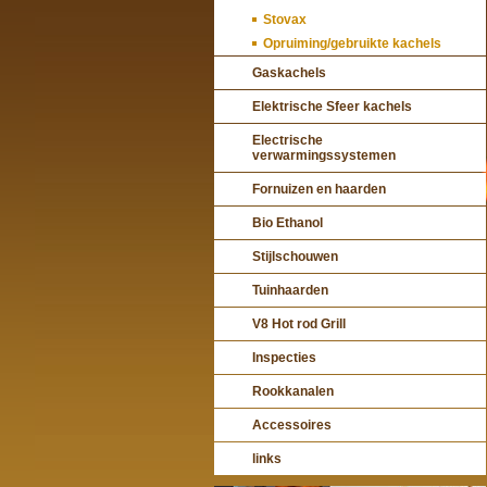
Stovax
Opruiming/gebruikte kachels
Gaskachels
Elektrische Sfeer kachels
Electrische
verwarmingssystemen
Fornuizen en haarden
Bio Ethanol
Stijlschouwen
Tuinhaarden
V8 Hot rod Grill
Inspecties
Rookkanalen
Accessoires
links