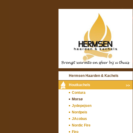
Hermsen Haarden & Kachels
Houtkachels
Contura
Morsø
Jydepejsen
Nordpeis
JAcobus
Nordic Fire
Firo