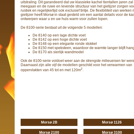
uitstraling. Dit garandeerd dat uw klassieke kachel tientallen jaren zal
meegaan en de ruwe en levende structuur van het gietijzer zorgen vo
rustiek en regelijkertijd ook exclusief tintje. De flexibiliteit van werken
gietijzer heeft Morsø in staat gesteld om een aantal details voor de ka
ontwerpen waar u en uw huis warm voor zullen lopen.
De 8100-serie bestaat uit de volgende 5 modellen:
De 8140 op een lage dichte voet
De 8142 op een hoge dichte voet
De 8148 op een elegante ronde stokkel
De 8150 met speksteen, waardoor de warmte langer blijft han
De 8170 als sierlijk wandmodel
Ook de 8100-serie voldoet weer aan de strengste milieueisen ter were
Daarnaast zijn alle vijf de modellen geschikt voor het verwarmen van
2
oppervlakten van 45 tot en met 120m
.
Morsø 2B
Morsø 1126
Morsø 2100
Morsø 3100