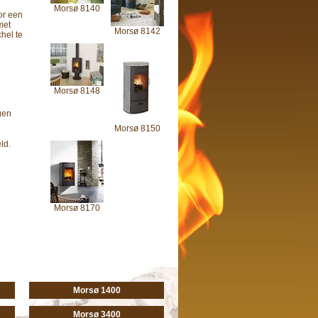
Morsø 8140
or een
 met
Morsø 8142
chel te
Morsø 8148
gen
Morsø 8150
ld.
Morsø 8170
Morsø 1400
Morsø 3400