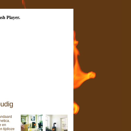
ash Player.
udig
tandaard
hetica.
e en
 tijdloze